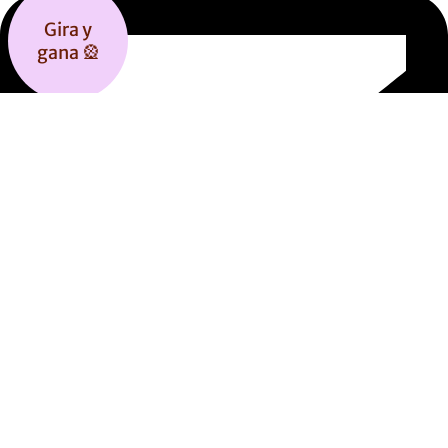
Gira y
gana 🎡
Aeternumcll@gmail.com
Joyas: collares, anillos y momentos de películas o series que