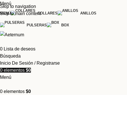
Menú
Skip to navigation
MENÚ
COLLARES
ANILLOS
Skip to main content
PULSERAS
BOX
0
Lista de deseos
Búsqueda
Inicio De Sesión / Registrarse
0
elementos
$
0
Menú
0
elementos
$
0
Blancanieves