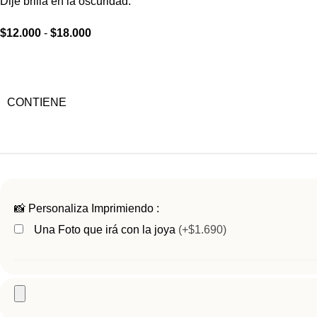
Dije brilla en la
oscuridad
.
$
12.000
-
$
18.000
CONTIENE
📸 Personaliza Imprimiendo :
Una Foto que irá con la joya
(+$1.690)