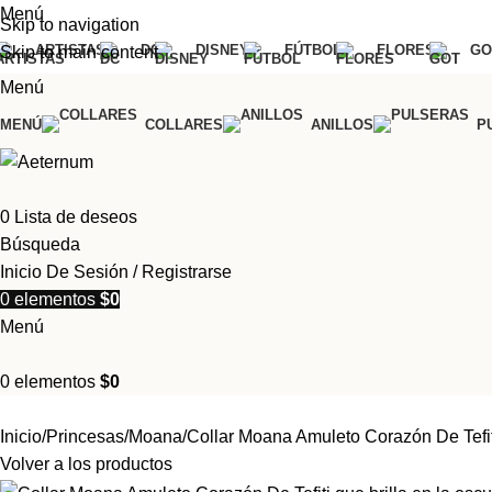
Menú
Skip to navigation
ARTISTAS
DC
DISNEY
FÚTBOL
FLORES
GO
Skip to main content
Menú
MENÚ
COLLARES
ANILLOS
P
0
Lista de deseos
Búsqueda
Inicio De Sesión / Registrarse
0
elementos
$
0
Menú
0
elementos
$
0
Inicio
Princesas
Moana
Collar Moana Amuleto Corazón De Tefiti
Volver a los productos