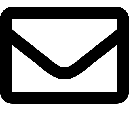
Aeternumcll@gmail.com