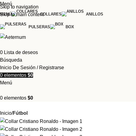
Menú
Skip to navigation
MENÚ
COLLARES
ANILLOS
Skip to main content
PULSERAS
BOX
0
Lista de deseos
Búsqueda
Inicio De Sesión / Registrarse
0
elementos
$
0
Menú
0
elementos
$
0
Inicio
Fútbol