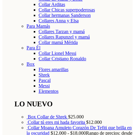
Collar Arditas
Collar Chicas superpoderosas
Collar hermanas Sanderson
Collares Anna y Elsa
Para Mamás
Collares Tarzan y mamá
Collares Rapunzel y mamá
Collar mamá Mérida
Para Él
Collar Lionel Messi
Collar Cristiano Ronaldo
Box
Flores amarillas
Shrek
Pascal
Messi
Elementos
LO NUEVO
Box Collar de Shrek
$
25.000
Collar tú eres mi hada favorita
$
12.000
Collar Moana Amuleto Corazón De Tefiti que brilla en
la oscuridad
$
12.000
-
$
18.000
Rango de precios: desde