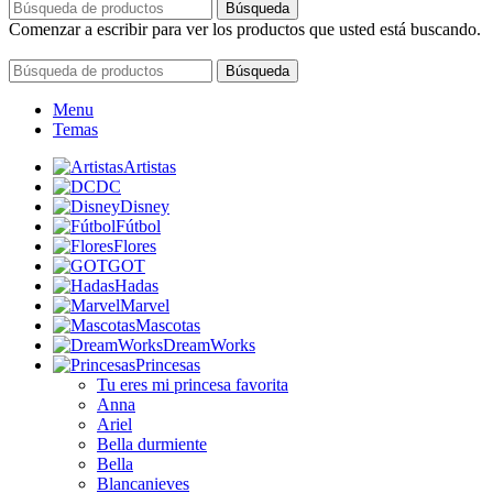
Búsqueda
Comenzar a escribir para ver los productos que usted está buscando.
Cerrar
Búsqueda
Menu
Temas
Artistas
DC
Disney
Fútbol
Flores
GOT
Hadas
Marvel
Mascotas
DreamWorks
Princesas
Tu eres mi princesa favorita
Anna
Ariel
Bella durmiente
Bella
Blancanieves