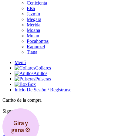
Cenicienta
Elsa
Jazmín
Megara
Mérida
Moana
Mulan
Pocahontas
Rapunzel
Tiana
Menú
Collares
Anillos
Pulseras
Box
Inicio De Sesión / Registrarse
Carrito de la compra
Cerrar
Signo en
Cerrar
Gira y
No cuenta todavía?
gana 🎡