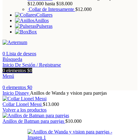
$12.000 hasta $18.000
Collar de Intensamente
$
12.000
Collares
Anillos
Pulseras
Box
0
Lista de deseos
Búsqueda
Inicio De Sesión / Registrarse
0
elementos
$
0
Menú
0
elementos
$
0
Inicio
Disney
Anillos de Wanda y vision para parejas
Collar Lionel Messi
$
13.000
Volver a los productos
Anillos de Batman para parejas
$
10.000