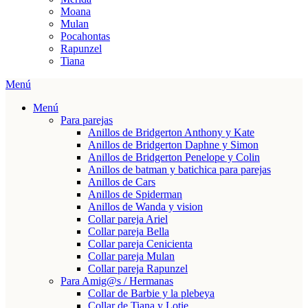
Moana
Mulan
Pocahontas
Rapunzel
Tiana
Menú
Menú
Para parejas
Anillos de Bridgerton Anthony y Kate
Anillos de Bridgerton Daphne y Simon
Anillos de Bridgerton Penelope y Colin
Anillos de batman y batichica para parejas
Anillos de Cars
Anillos de Spiderman
Anillos de Wanda y vision
Collar pareja Ariel
Collar pareja Bella
Collar pareja Cenicienta
Collar pareja Mulan
Collar pareja Rapunzel
Para Amig@s / Hermanas
Collar de Barbie y la plebeya
Collar de Tiana y Lotie