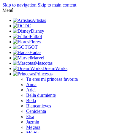
Skip to navigation
Skip to main content
Menú
Artistas
DC
Disney
Fútbol
Flores
GOT
Hadas
Marvel
Mascotas
DreamWorks
Princesas
Tu eres mi princesa favorita
Anna
Ariel
Bella durmiente
Bella
Blancanieves
Cenicienta
Elsa
Jazmín
Megara
Mérida