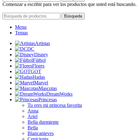
Comenzar a escribir para ver los productos que usted está buscando.
Cerrar
Búsqueda
Menu
Temas
Artistas
DC
Disney
Fútbol
Flores
GOT
Hadas
Marvel
Mascotas
DreamWorks
Princesas
Tu eres mi princesa favorita
Anna
Ariel
Bella durmiente
Bella
Blancanieves
Cenicienta