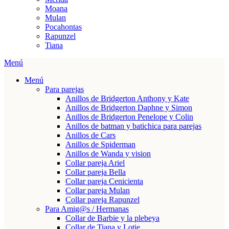
Moana
Mulan
Pocahontas
Rapunzel
Tiana
Menú
Menú
Para parejas
Anillos de Bridgerton Anthony y Kate
Anillos de Bridgerton Daphne y Simon
Anillos de Bridgerton Penelope y Colin
Anillos de batman y batichica para parejas
Anillos de Cars
Anillos de Spiderman
Anillos de Wanda y vision
Collar pareja Ariel
Collar pareja Bella
Collar pareja Cenicienta
Collar pareja Mulan
Collar pareja Rapunzel
Para Amig@s / Hermanas
Collar de Barbie y la plebeya
Collar de Tiana y Lotie