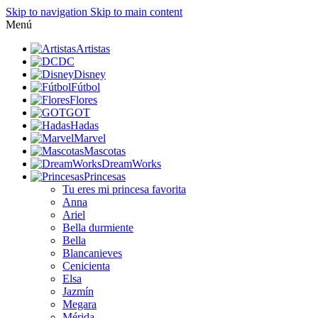
Skip to navigation
Skip to main content
Menú
Artistas
DC
Disney
Fútbol
Flores
GOT
Hadas
Marvel
Mascotas
DreamWorks
Princesas
Tu eres mi princesa favorita
Anna
Ariel
Bella durmiente
Bella
Blancanieves
Cenicienta
Elsa
Jazmín
Megara
Mérida