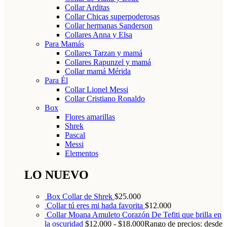
Collar Arditas
Collar Chicas superpoderosas
Collar hermanas Sanderson
Collares Anna y Elsa
Para Mamás
Collares Tarzan y mamá
Collares Rapunzel y mamá
Collar mamá Mérida
Para Él
Collar Lionel Messi
Collar Cristiano Ronaldo
Box
Flores amarillas
Shrek
Pascal
Messi
Elementos
LO NUEVO
Box Collar de Shrek
$
25.000
Collar tú eres mi hada favorita
$
12.000
Collar Moana Amuleto Corazón De Tefiti que brilla en
la oscuridad
$
12.000
-
$
18.000
Rango de precios: desde