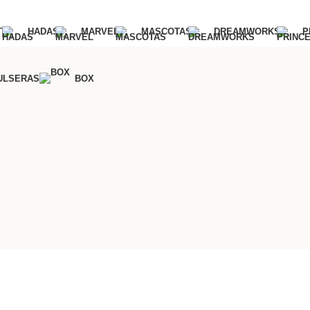
T
HADAS
MARVEL
MASCOTAS
DREAMWORKS
P
ULSERAS
BOX