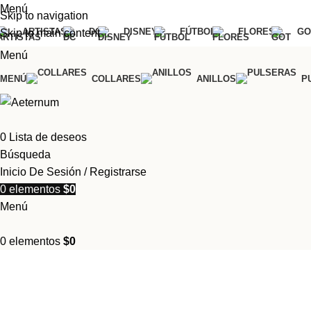
Menú
Skip to navigation
ARTISTAS
DC
DISNEY
FÚTBOL
FLORES
GO
Skip to main content
Menú
MENÚ
COLLARES
ANILLOS
P
0
Lista de deseos
Búsqueda
Inicio De Sesión / Registrarse
0
elementos
$
0
Menú
0
elementos
$
0
PRINCESA FAVORITA